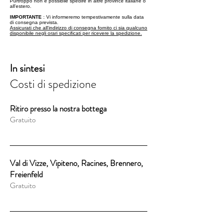
Purtroppo non è possibile spedire in altre province italiane o
all'estero.
IMPORTANTE
: Vi informeremo tempestivamente sulla data
di consegna prevista.
Assicurati che all'indirizzo di consegna fornito ci sia qualcuno
disponibile negli orari specificati per ricevere la spedizione.
In sintesi
Costi di spedizione
Ritiro presso la nostra bottega
Gratuito
Val di Vizze, Vipiteno, Racines, Brennero,
Freienfeld
Gratuito